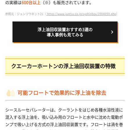
の実績は
600台以上
（※）も販売されています。
参照元：ジュンツウネット21（
https://www.juntsu.co.jp/syohinbox/2004050.php
）
浮上油回収装置おすすめ3選の
導入事例も見てみる
クエーカーホートンの浮上油回収装置の特徴
可能フロートで効果的に浮上油を除去
シースルーセパレーターは、クーラントをはじめ各種水溶性液に
混入する浮上油を、吸い込み用のフロートと水中に沈めた電動ポ
ンプで吸い上げる方式の浮上油回収装置です。フロートは渦を巻