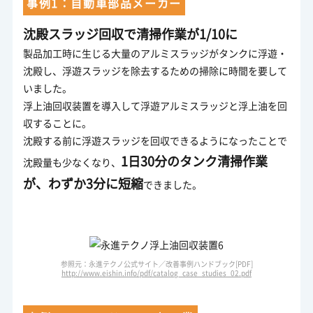
事例1：自動車部品メーカー
沈殿スラッジ回収で清掃作業が1/10に
製品加工時に生じる大量のアルミスラッジがタンクに浮遊・
沈殿し、浮遊スラッジを除去するための掃除に時間を要して
いました。
浮上油回収装置を導入して浮遊アルミスラッジと浮上油を回
収することに。
沈殿する前に浮遊スラッジを回収できるようになったことで
1日30分のタンク清掃作業
沈殿量も少なくなり、
が、わずか3分に短縮
できました。
参照元：永進テクノ公式サイト／改善事例ハンドブック[PDF]
http://www.eishin.info/pdf/catalog_case_studies_02.pdf