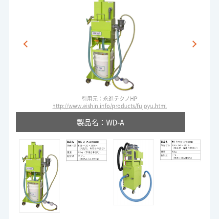
引用元：永進テクノHP
http://www.eishin.info/products/fujoyu.html
製品名：WD-A