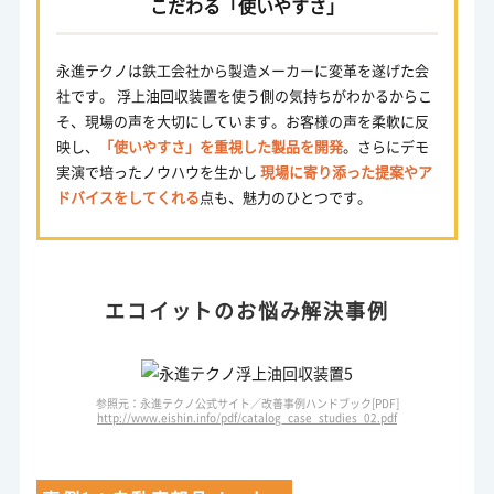
こだわる「使いやすさ」
永進テクノは鉄工会社から製造メーカーに変革を遂げた会
社です。 浮上油回収装置を使う側の気持ちがわかるからこ
そ、現場の声を大切にしています。お客様の声を柔軟に反
映し、
「使いやすさ」を重視した製品を開発
。さらにデモ
実演で培ったノウハウを生かし
現場に寄り添った提案やア
ドバイスをしてくれる
点も、魅力のひとつです。
エコイットのお悩み解決事例
参照元：永進テクノ公式サイト／改善事例ハンドブック[PDF]
http://www.eishin.info/pdf/catalog_case_studies_02.pdf