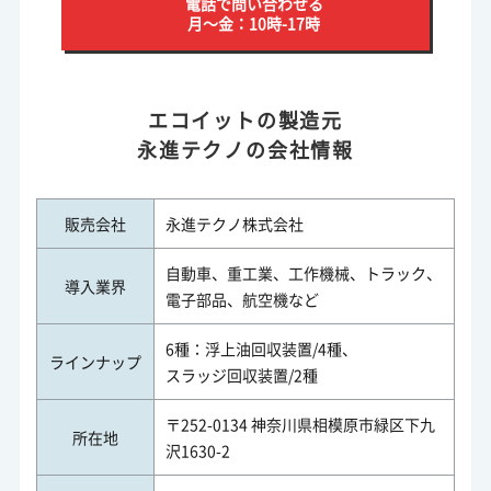
電話で問い合わせる
月～金：10時-17時
エコイットの製造元
永進テクノの会社情報
販売会社
永進テクノ株式会社
自動車、重工業、工作機械、トラック、
導入業界
電子部品、航空機など
6種：浮上油回収装置/4種、
ラインナップ
スラッジ回収装置/2種
〒252-0134 神奈川県相模原市緑区下九
所在地
沢1630-2