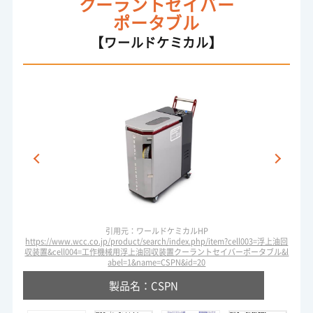
クーラントセイバー
ポータブル
【ワールドケミカル】
引用元：ワールドケミカルHP
https://www.wcc.co.jp/product/search/index.php/item?cell003=浮上油回
収装置&cell004=工作機械用浮上油回収装置クーラントセイバーポータブル&l
abel=1&name=CSPN&id=20
製品名：CSPN